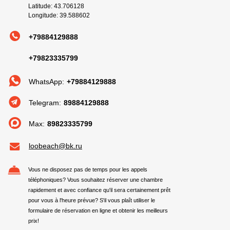
Latitude: 43.706128
Longitude: 39.588602
+79884129888
+79823335799
WhatsApp:
+79884129888
Telegram:
89884129888
Max:
89823335799
loobeach@bk.ru
Vous ne disposez pas de temps pour les appels
téléphoniques? Vous souhaitez réserver une chambre
rapidement et avec confiance qu'il sera certainement prêt
pour vous à l'heure prévue? S'il vous plaît utiliser le
formulaire de réservation en ligne et obtenir les meilleurs
prix!