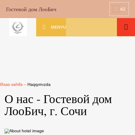
Гостевой дом ЛооБич
AZ
MENYU
Əsas səhifə
–
Haqqımızda
О нас - Гостевой дом
ЛооБич, г. Сочи